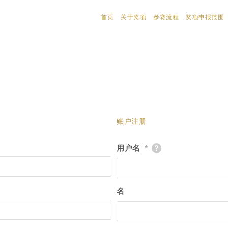
首页
关于奖项
参赛流程
奖项申报范围
账户注册
用户名
*
名