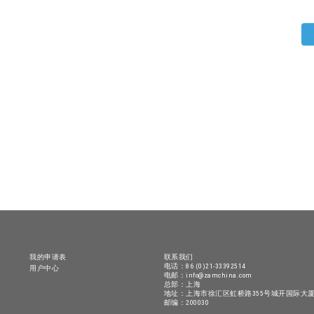
我的申请表
联系我们
电话：86 (0)21-33392514
用户中心
电邮：info@zamchina.com
总部：上海
地址：上海市徐汇区虹桥路355号城开国际大厦
邮编：200030