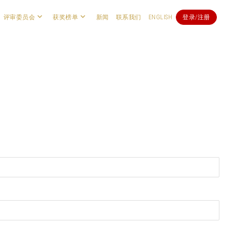
评审委员会
获奖榜单
新闻
联系我们
ENGLISH
登录/注册