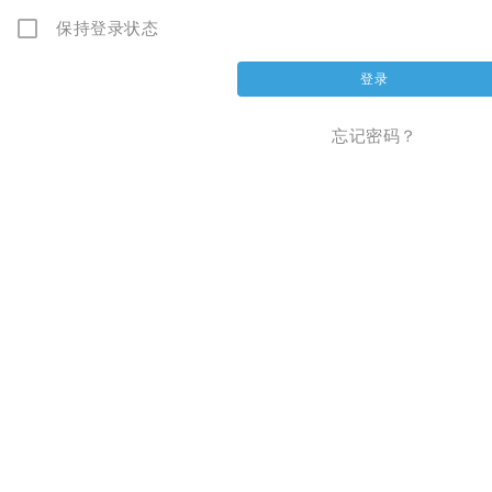
保持登录状态
忘记密码？