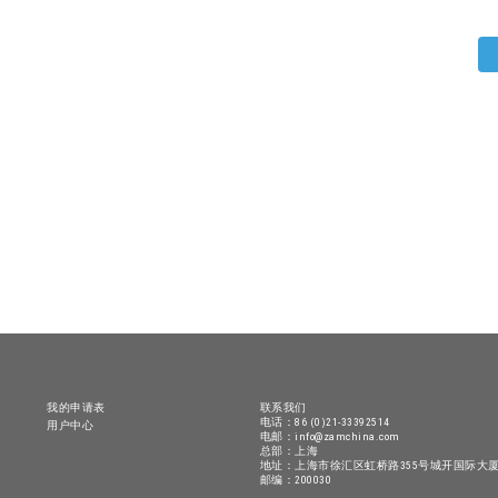
我的申请表
联系我们
电话：86 (0)21-33392514
用户中心
电邮：info@zamchina.com
总部：上海
地址：上海市徐汇区虹桥路355号城开国际大厦
邮编：200030