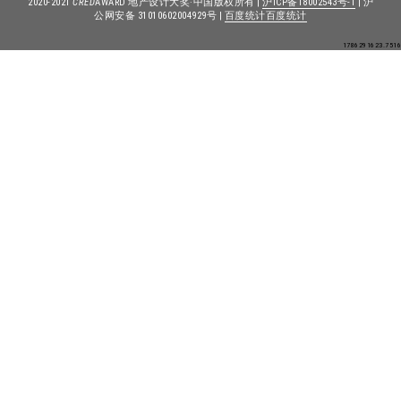
2020-2021
CRED
AWARD 地产设计大奖·中国版权所有 |
沪ICP备18002543号-1
| 沪
公网安备 31010602004929号 |
百度统计
百度统计
1786291623.7516