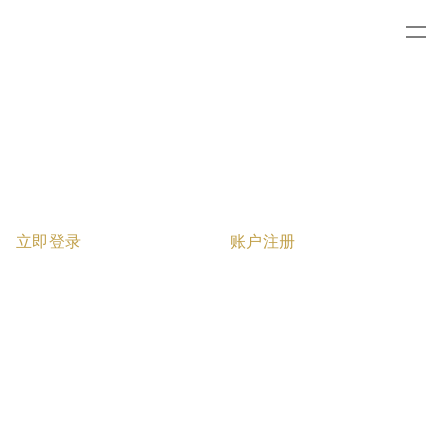
立即登录
账户注册
电子邮件
用户名
*
*
用户名包含元素：英文字母或数
字，中间不可空格
密码
*
名