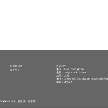
我的申请表
联系我们
电话：86 (0)21-33392514
用户中心
电邮：info@zamchina.com
总部：上海
地址：上海市徐汇区虹桥路355号城开国际大厦
邮编：200030
602004929号 |
百度统计
百度统计