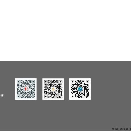
8F
1786016301.8811