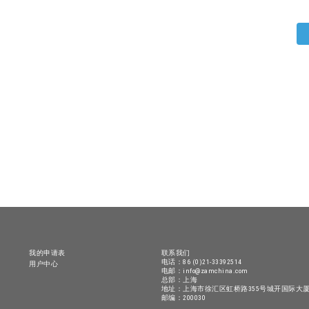
我的申请表
联系我们
电话：86 (0)21-33392514
用户中心
电邮：info@zamchina.com
总部：上海
地址：上海市徐汇区虹桥路355号城开国际大厦
邮编：200030