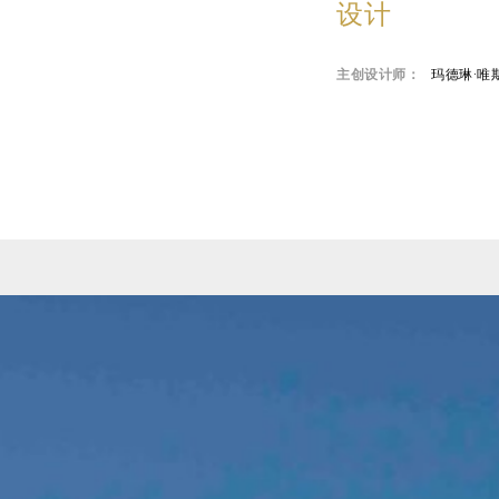
设计
主创设计师：
玛德琳·唯