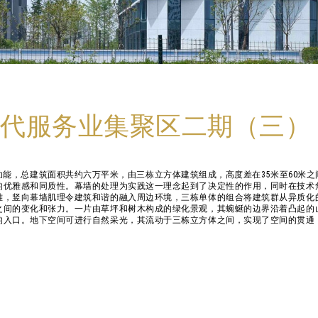
代服务业集聚区二期（三）
能，总建筑面积共约六万平米，由三栋立方体建筑组成，高度差在35米至60米之
的优雅感和同质性。幕墙的处理为实践这一理念起到了决定性的作用，同时在技术
雅，竖向幕墙肌理令建筑和谐的融入周边环境，三栋单体的组合将建筑群从异质化
之间的变化和张力。一片由草坪和树木构成的绿化景观，其蜿蜒的边界沿着凸起的
的入口。地下空间可进行自然采光，其流动于三栋立方体之间，实现了空间的贯通