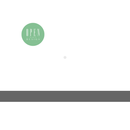
我的申请表
联系我们
电话：86 (0)21-33392514
用户中心
电邮：info@zamchina.com
总部：上海
地址：上海市徐汇区虹桥路355号城开国际大厦
邮编：200030