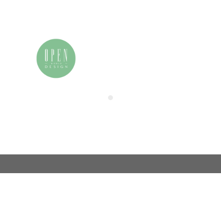
我的申请表
联系我们
电话：86 (0)21-33392514
用户中心
电邮：info@zamchina.com
总部：上海
地址：上海市徐汇区虹桥路355号城开国际大厦
邮编：200030