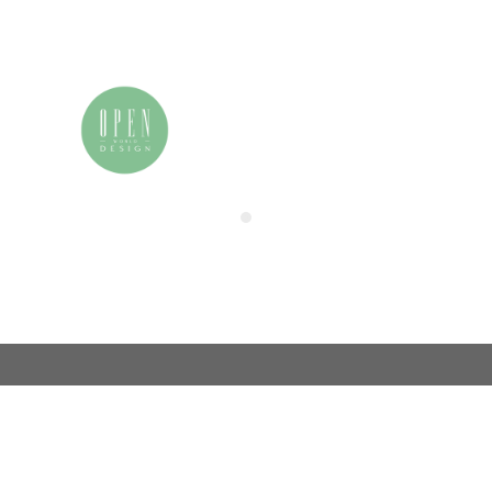
我的申请表
联系我们
电话：86 (0)21-33392514
用户中心
电邮：info@zamchina.com
总部：上海
地址：上海市徐汇区虹桥路355号城开国际大厦
邮编：200030