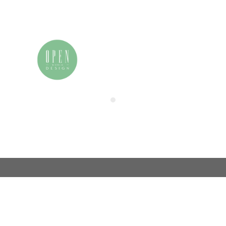
我的申请表
联系我们
电话：86 (0)21-33392514
用户中心
电邮：info@zamchina.com
总部：上海
地址：上海市徐汇区虹桥路355号城开国际大厦
邮编：200030