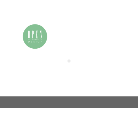
我的申请表
联系我们
电话：86 (0)21-33392514
用户中心
电邮：info@zamchina.com
总部：上海
地址：上海市徐汇区虹桥路355号城开国际大厦
邮编：200030