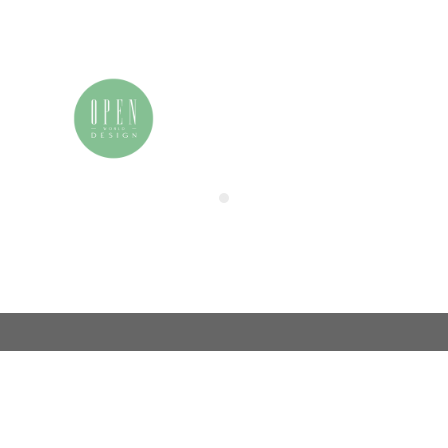
我的申请表
联系我们
电话：86 (0)21-33392514
用户中心
电邮：info@zamchina.com
总部：上海
地址：上海市徐汇区虹桥路355号城开国际大厦
邮编：200030