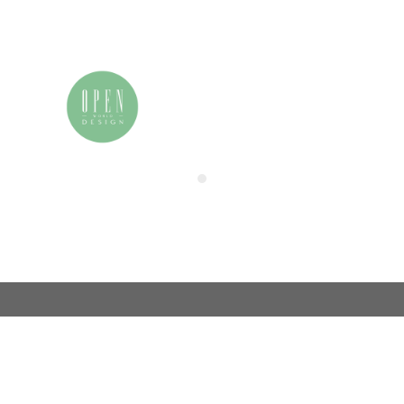
我的申请表
联系我们
电话：86 (0)21-33392514
用户中心
电邮：info@zamchina.com
总部：上海
地址：上海市徐汇区虹桥路355号城开国际大厦
邮编：200030