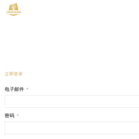
立即登录
电子邮件
*
密码
*