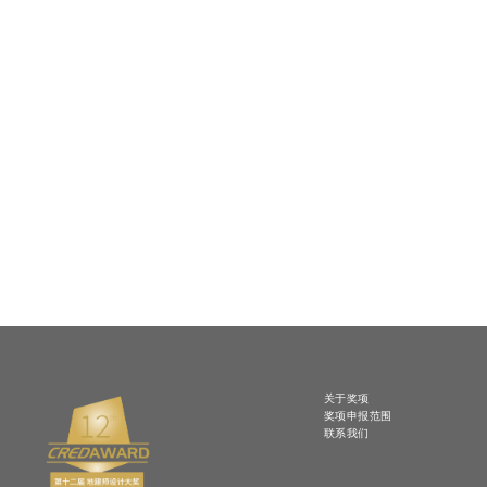
关于奖项
奖项申报范围
联系我们