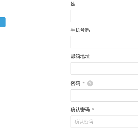
姓
手机号码
邮箱地址
密码
*
确认密码
*