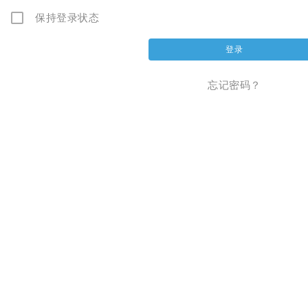
保持登录状态
忘记密码？