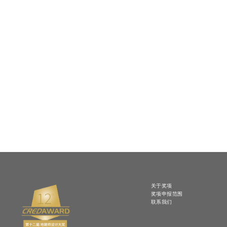
关于奖项
奖项申报范围
联系我们