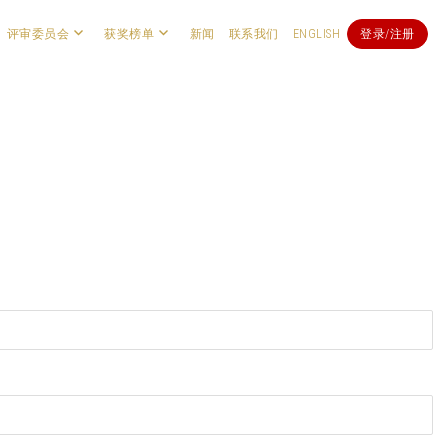
评审委员会
获奖榜单
新闻
联系我们
ENGLISH
登录/注册