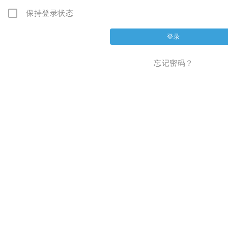
保持登录状态
忘记密码？