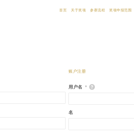
首页
关于奖项
参赛流程
奖项申报范围
账户注册
用户名
*
名