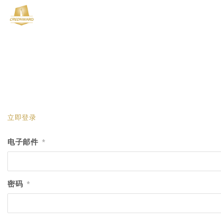
立即登录
电子邮件
*
密码
*