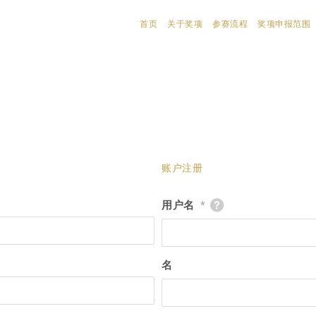
首页
关于奖项
参赛流程
奖项申报范围
账户注册
用户名
*
名