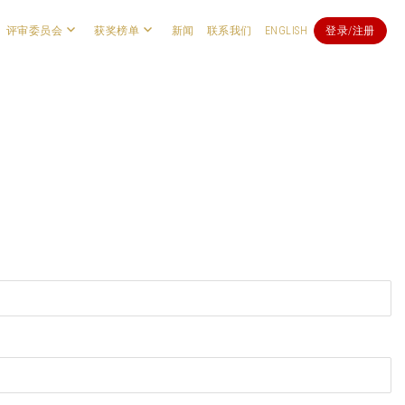
评审委员会
获奖榜单
新闻
联系我们
ENGLISH
登录/注册