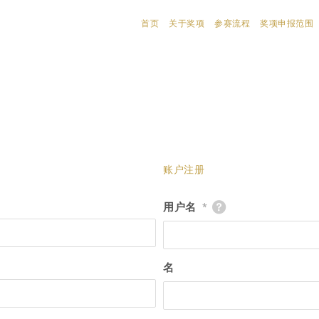
首页
关于奖项
参赛流程
奖项申报范围
账户注册
用户名
*
名