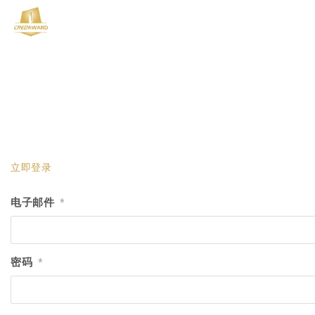
立即登录
电子邮件
*
密码
*