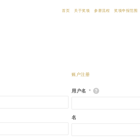
首页
关于奖项
参赛流程
奖项申报范围
账户注册
用户名
*
名