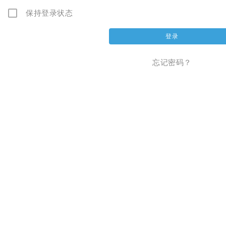
保持登录状态
忘记密码？