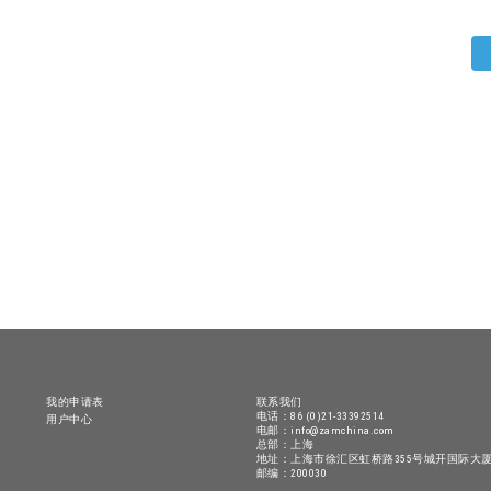
我的申请表
联系我们
电话：86 (0)21-33392514
用户中心
电邮：info@zamchina.com
总部：上海
地址：上海市徐汇区虹桥路355号城开国际大厦
邮编：200030