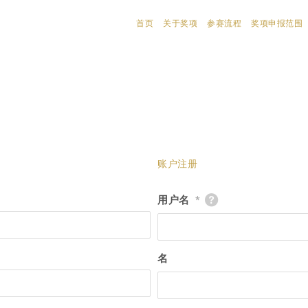
首页
关于奖项
参赛流程
奖项申报范围
账户注册
用户名
*
名