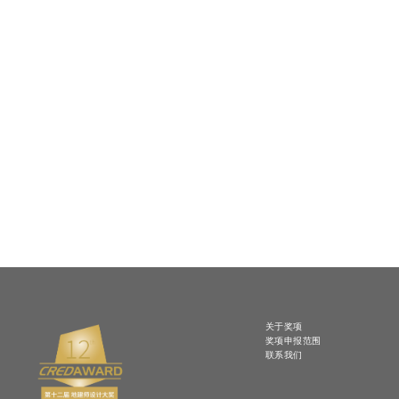
关于奖项
奖项申报范围
联系我们