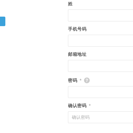
姓
手机号码
邮箱地址
密码
*
确认密码
*