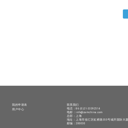
我的申请表
联系我们
电话：86 (0)21-33392514
用户中心
电邮：info@zamchina.com
总部：上海
地址：上海市徐汇区虹桥路355号城开国际大厦
邮编：200030