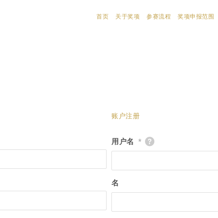
首页
关于奖项
参赛流程
奖项申报范围
账户注册
用户名
*
名