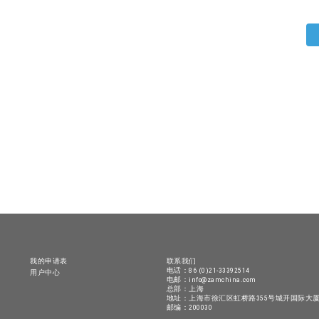
我的申请表
联系我们
电话：86 (0)21-33392514
用户中心
电邮：info@zamchina.com
总部：上海
地址：上海市徐汇区虹桥路355号城开国际大厦
邮编：200030