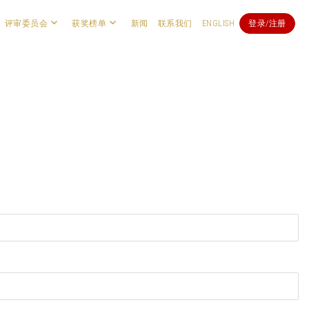
评审委员会
获奖榜单
新闻
联系我们
ENGLISH
登录/注册