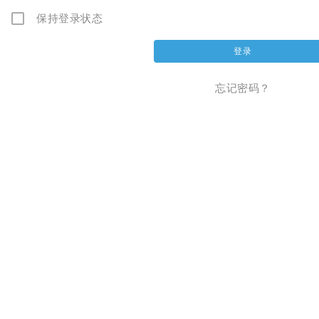
保持登录状态
忘记密码？