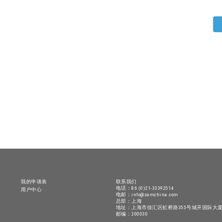
我的申请表
联系我们
电话：86 (0)21-33392514
用户中心
电邮：info@zamchina.com
总部：上海
地址：上海市徐汇区虹桥路355号城开国际大厦
邮编：200030