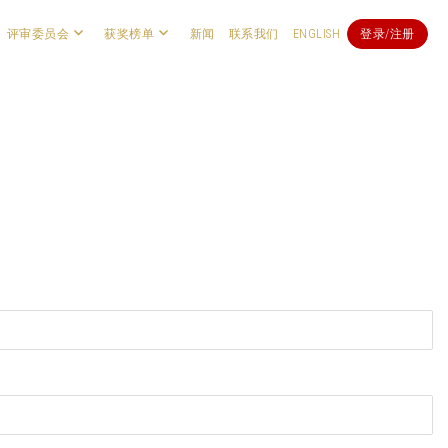
评审委员会
获奖榜单
新闻
联系我们
ENGLISH
登录/注册