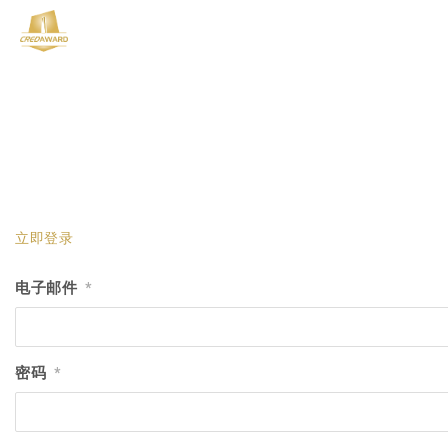
立即登录
电子邮件
*
密码
*