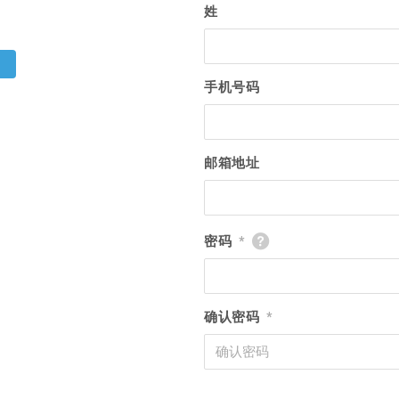
姓
手机号码
邮箱地址
密码
*
确认密码
*