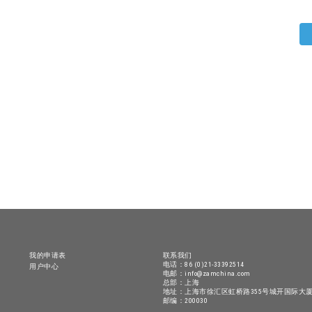
我的申请表
联系我们
电话：86 (0)21-33392514
用户中心
电邮：info@zamchina.com
总部：上海
地址：上海市徐汇区虹桥路355号城开国际大厦
邮编：200030