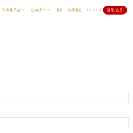
评审委员会
获奖榜单
新闻
联系我们
ENGLISH
登录/注册