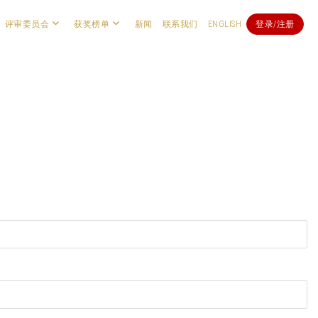
评审委员会
获奖榜单
新闻
联系我们
ENGLISH
登录/注册