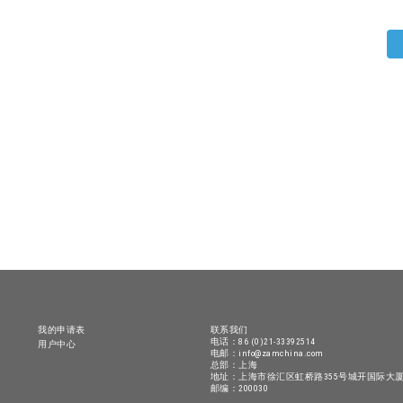
我的申请表
联系我们
电话：86 (0)21-33392514
用户中心
电邮：info@zamchina.com
总部：上海
地址：上海市徐汇区虹桥路355号城开国际大厦
邮编：200030