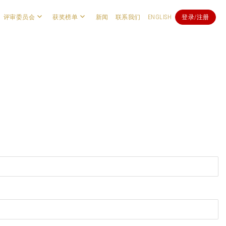
评审委员会
获奖榜单
新闻
联系我们
ENGLISH
登录/注册