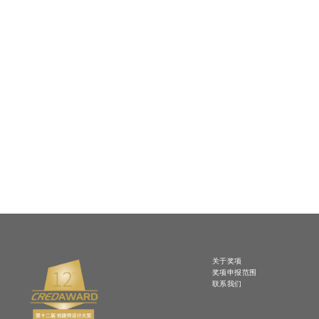
关于奖项
奖项申报范围
联系我们