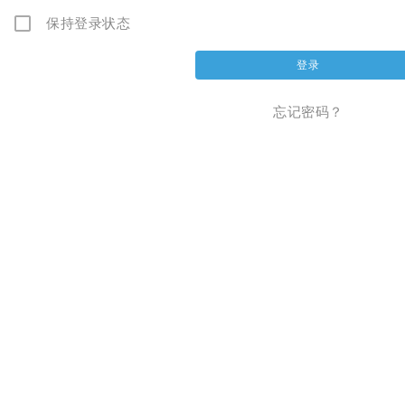
保持登录状态
忘记密码？