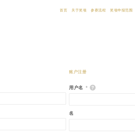
首页
关于奖项
参赛流程
奖项申报范围
账户注册
用户名
*
名