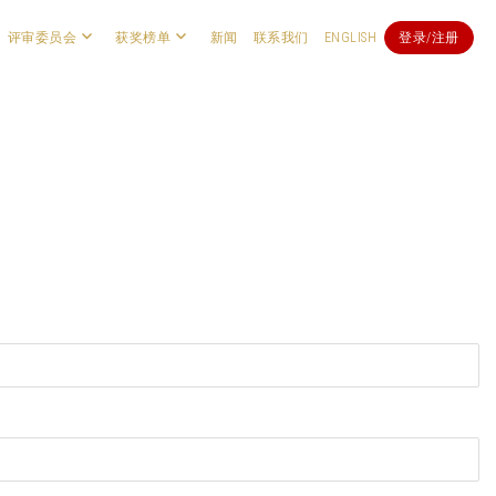
评审委员会
获奖榜单
新闻
联系我们
ENGLISH
登录/注册