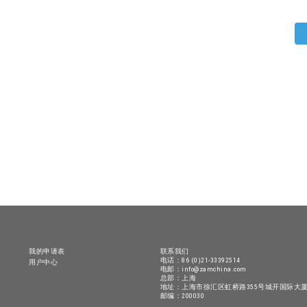
我的申请表
联系我们
电话：86 (0)21-33392514
用户中心
电邮：info@zamchina.com
总部：上海
地址：上海市徐汇区虹桥路355号城开国际大厦
邮编：200030