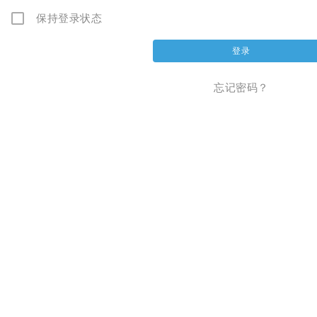
保持登录状态
忘记密码？