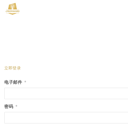
立即登录
电子邮件
*
密码
*