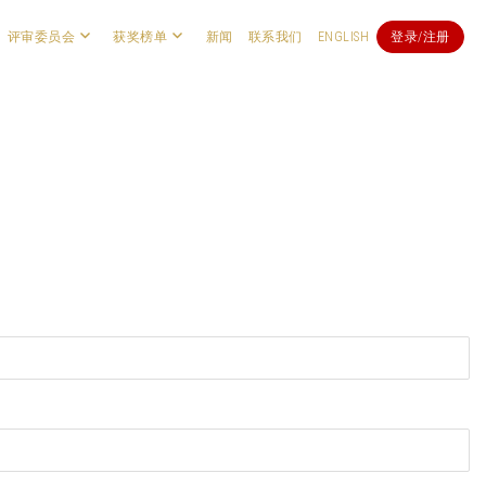
评审委员会
获奖榜单
新闻
联系我们
ENGLISH
登录/注册