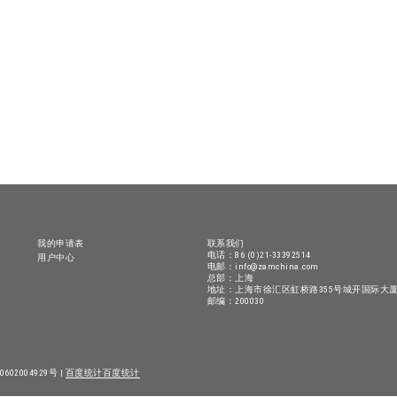
我的申请表
联系我们
电话：86 (0)21-33392514
用户中心
电邮：info@zamchina.com
总部：上海
地址：上海市徐汇区虹桥路355号城开国际大厦
邮编：200030
602004929号 |
百度统计
百度统计