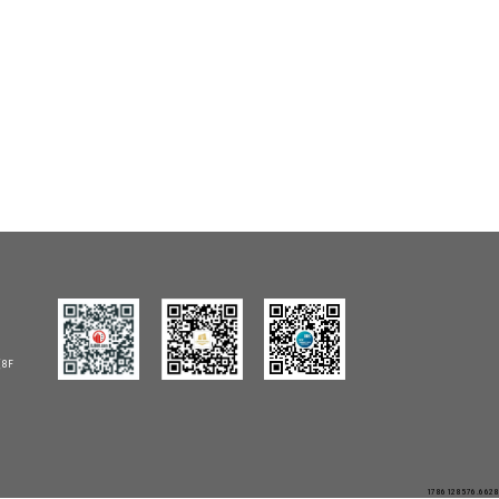
8F
1786128576.6628