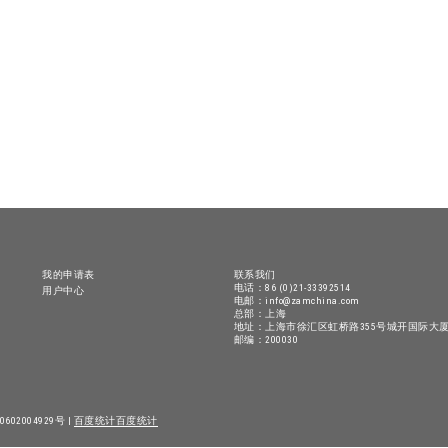
我的申请表
联系我们
电话：86 (0)21-33392514
用户中心
电邮：info@zamchina.com
总部：上海
地址：上海市徐汇区虹桥路355号城开国际大厦
邮编：200030
602004929号 |
百度统计
百度统计