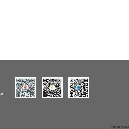
8F
1786082279.5245