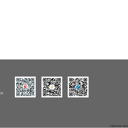
8F
1786079281.9835