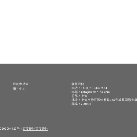
我的申请表
联系我们
电话：86 (0)21-33392514
用户中心
电邮：info@zamchina.com
总部：上海
地址：上海市徐汇区虹桥路355号城开国际大厦
邮编：200030
602004929号 |
百度统计
百度统计