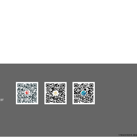
8F
1786205239.266