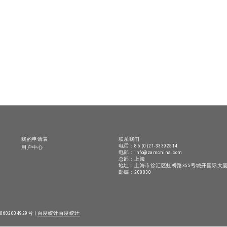
我的申请表
联系我们
电话：86 (0)21-33392514
用户中心
电邮：info@zamchina.com
总部：上海
地址：上海市徐汇区虹桥路355号城开国际大厦
邮编：200030
602004929号 |
百度统计
百度统计