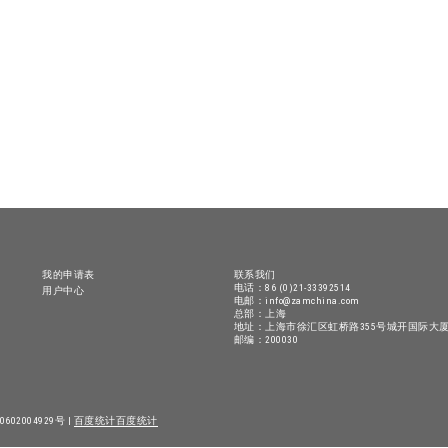
我的申请表
联系我们
电话：86 (0)21-33392514
用户中心
电邮：info@zamchina.com
总部：上海
地址：上海市徐汇区虹桥路355号城开国际大厦
邮编：200030
602004929号 |
百度统计
百度统计