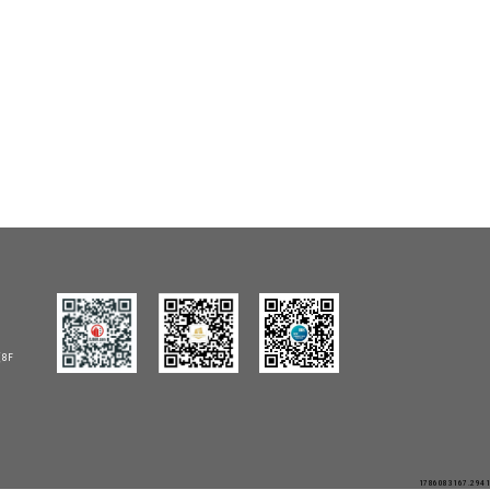
8F
1786083167.2941