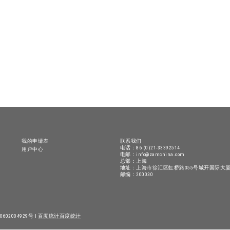
我的申请表
联系我们
电话：86 (0)21-33392514
用户中心
电邮：info@zamchina.com
总部：上海
地址：上海市徐汇区虹桥路355号城开国际大厦
邮编：200030
602004929号 |
百度统计
百度统计