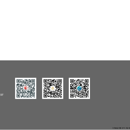
8F
1786259177.925