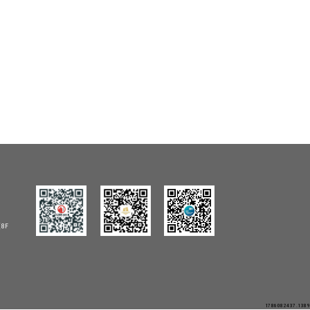
8F
1786082437.1389