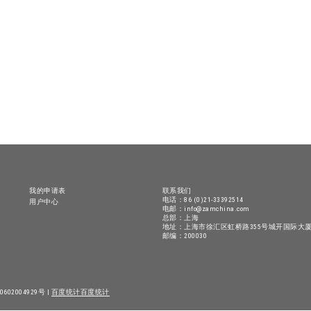
我的申请表
联系我们
电话：86 (0)21-33392514
用户中心
电邮：info@zamchina.com
总部：上海
地址：上海市徐汇区虹桥路355号城开国际大厦
邮编：200030
602004929号 |
百度统计
百度统计