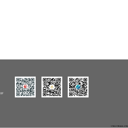
8F
1786159666.256