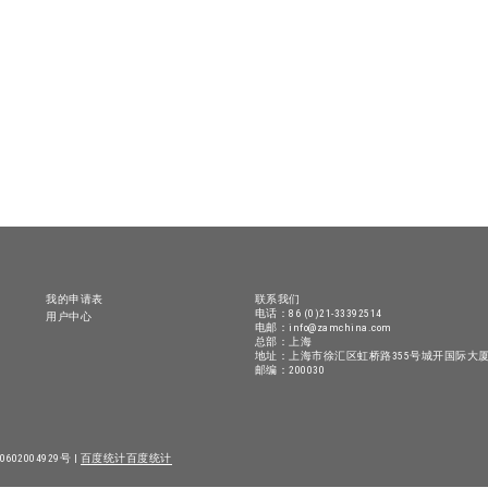
我的申请表
联系我们
电话：86 (0)21-33392514
用户中心
电邮：info@zamchina.com
总部：上海
地址：上海市徐汇区虹桥路355号城开国际大厦
邮编：200030
602004929号 |
百度统计
百度统计