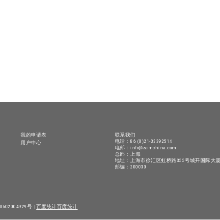
我的申请表
联系我们
电话：86 (0)21-33392514
用户中心
电邮：info@zamchina.com
总部：上海
地址：上海市徐汇区虹桥路355号城开国际大厦
邮编：200030
602004929号 |
百度统计
百度统计