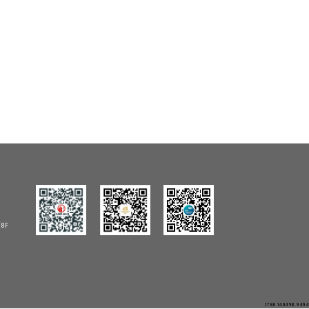
8F
1786140498.9494