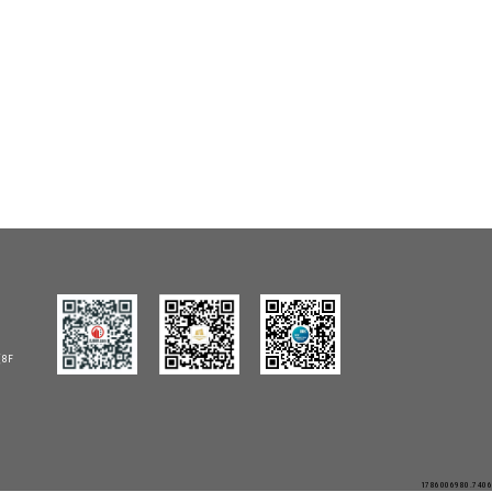
8F
1786006980.7406