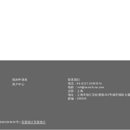
我的申请表
联系我们
电话：86 (0)21-33392514
用户中心
电邮：info@zamchina.com
总部：上海
地址：上海市徐汇区虹桥路355号城开国际大厦
邮编：200030
602004929号 |
百度统计
百度统计