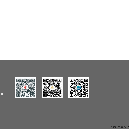
8F
1786016309.2417