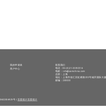
我的申请表
联系我们
电话：86 (0)21-33392514
用户中心
电邮：info@zamchina.com
总部：上海
地址：上海市徐汇区虹桥路355号城开国际大厦
邮编：200030
602004929号 |
百度统计
百度统计