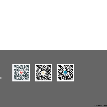
8F
1786014171.6009