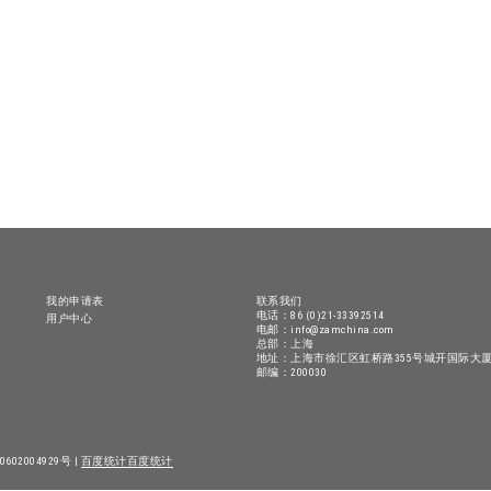
我的申请表
联系我们
电话：86 (0)21-33392514
用户中心
电邮：info@zamchina.com
总部：上海
地址：上海市徐汇区虹桥路355号城开国际大厦
邮编：200030
602004929号 |
百度统计
百度统计