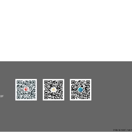
8F
1786167287.7437