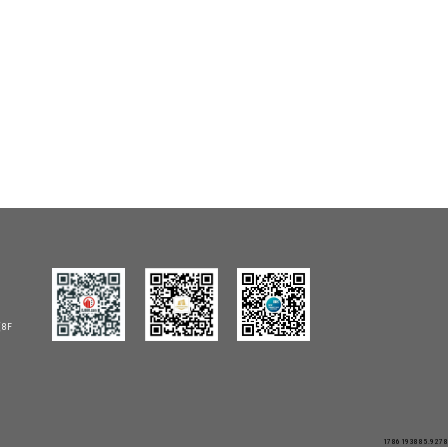
8F
1786193885.9278