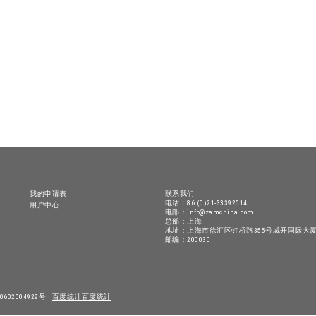
我的申请表
联系我们
电话：86 (0)21-33392514
用户中心
电邮：info@zamchina.com
总部：上海
地址：上海市徐汇区虹桥路355号城开国际大厦
邮编：200030
602004929号 |
百度统计
百度统计