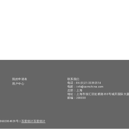
我的申请表
联系我们
电话：86 (0)21-33392514
用户中心
电邮：info@zamchina.com
总部：上海
地址：上海市徐汇区虹桥路355号城开国际大厦
邮编：200030
602004929号 |
百度统计
百度统计