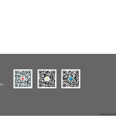
8F
1786113353.9659